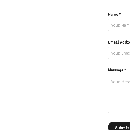
Name *
Email Addr
Message *
Submit